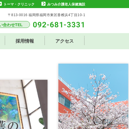
トーマ・クリニック
みつみ介護⽼⼈保健施設
〒813-0016 福岡県福岡市東区⾹椎浜4丁⽬10-1
092-681-3331
い合わせTEL
採⽤情報
アクセス