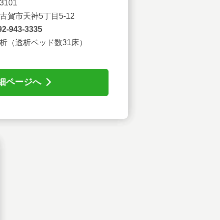
3101
古賀市天神5丁⽬5-12
92-943-3335
析（透析ベッド数31床）
細ページへ