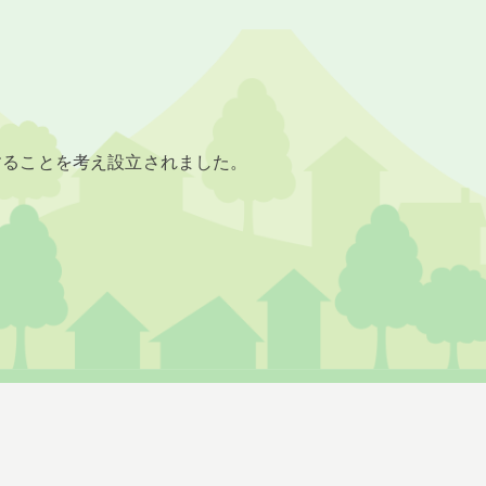
することを考え設⽴されました。
。