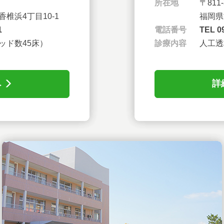
所在地
〒811-
椎浜4丁⽬10-1
福岡県
1
電話番号
TEL 0
ッド数45床）
診療内容
⼈⼯透
へ
詳